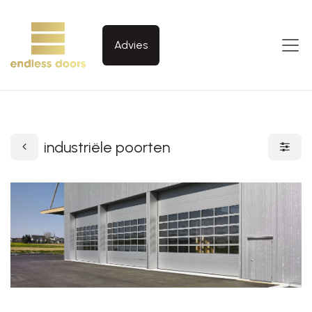
Overslaan naar inhoud
Advies
industriële poorten